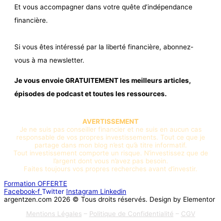
Et vous accompagner dans votre quête d’indépendance
financière.
Si vous êtes intéressé par la liberté financière, abonnez-
vous à ma newsletter.
Je vous envoie GRATUITEMENT les meilleurs articles,
épisodes de podcast et toutes les ressources.
AVERTISSEMENT
Je ne suis pas conseiller financier et ne suis en aucun cas
responsable de vos propres investissements. Tout ce que je
partage dans mon blog n’est qu’à titre informatif.
Tout investissement comporte un risque. N’investissez que de
l’argent dont vous n’avez pas besoin.
Faites toujours vos propres recherches avant d’investir.
Formation OFFERTE
Facebook-f
Twitter
Instagram
Linkedin
argentzen.com 2026 © Tous droits réservés. Design by Elementor
Mentions Légales
–
Politique de Confidentialité
–
CGV