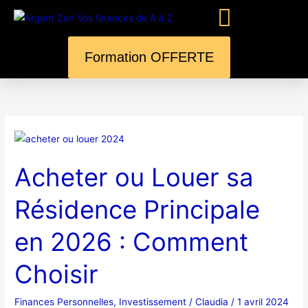
Aller
au
contenu
Formation OFFERTE
A Propos
Acheter
ou
Acheter ou Louer sa
Louer
sa
Résidence Principale
Résidence
Principale
en 2026 : Comment
en
2026
Choisir
:
Comment
Finances Personnelles
,
Investissement
/
Claudia
/
1 avril 2024