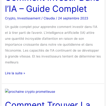
l’IA
l’IA – Guide Complet
–
Guide
Crypto
,
Investissement
/
Claudia
/
24 septembre 2023
Complet
Un guide complet pour apprendre comment investir dans l’IA
et à tirer parti de l’avenir. L’intelligence artificielle (IA) attire
une quantité incroyable d’attention en raison de son
importance croissante dans notre vie quotidienne et dans
l’économie. Les capacités de l’IA continuent de se développer
à grande vitesse. Et les investisseurs tentent de déterminer les
meilleurs
Lire la suite »
Comment
Trouver
Comment Trouver La
La