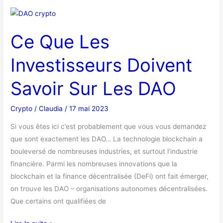
Ce
Que
Ce Que Les
Les
Investisseurs
Investisseurs Doivent
Doivent
Savoir
Savoir Sur Les DAO
Sur
Les
Crypto
/
Claudia
/
17 mai 2023
DAO
Si vous êtes ici c’est probablement que vous vous demandez
que sont exactement les DAO… La technologie blockchain a
bouleversé de nombreuses industries, et surtout l’industrie
financière. Parmi les nombreuses innovations que la
blockchain et la finance décentralisée (DeFi) ont fait émerger,
on trouve les DAO – organisations autonomes décentralisées.
Que certains ont qualifiées de