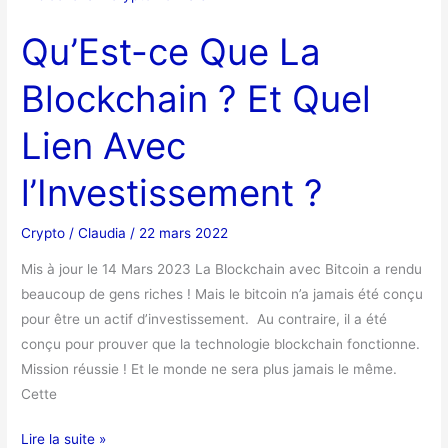
ce
Qu’Est-ce Que La
Que
La
Blockchain ? Et Quel
Blockchain
?
Lien Avec
Et
Quel
l’Investissement ?
Lien
Avec
Crypto
/
Claudia
/
22 mars 2022
l’Investissement
?
Mis à jour le 14 Mars 2023 La Blockchain avec Bitcoin a rendu
beaucoup de gens riches ! Mais le bitcoin n’a jamais été conçu
pour être un actif d’investissement. Au contraire, il a été
conçu pour prouver que la technologie blockchain fonctionne.
Mission réussie ! Et le monde ne sera plus jamais le même.
Cette
Lire la suite »