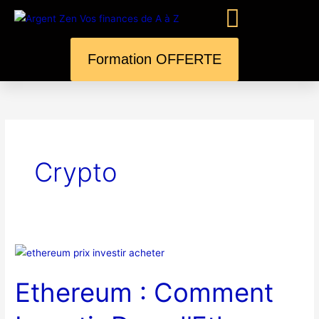
Aller
au
contenu
Formation OFFERTE
A Propos
Crypto
Ethereum
:
Ethereum : Comment
Comment
Investir