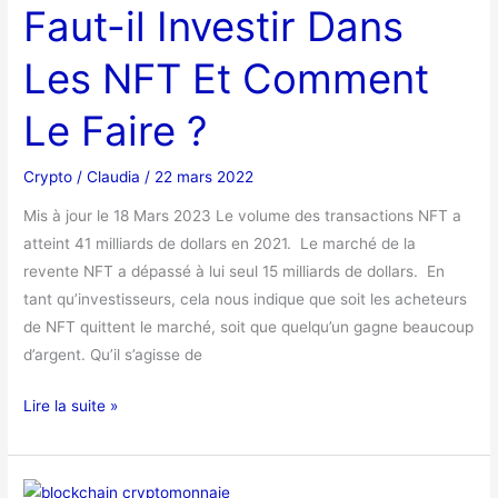
Faut-il Investir Dans
Investir
Dans
Les NFT Et Comment
Les
NFT
Le Faire ?
Et
Comment
Crypto
/
Claudia
/
22 mars 2022
Le
Faire
Mis à jour le 18 Mars 2023 Le volume des transactions NFT a
?
atteint 41 milliards de dollars en 2021. Le marché de la
revente NFT a dépassé à lui seul 15 milliards de dollars. En
tant qu’investisseurs, cela nous indique que soit les acheteurs
de NFT quittent le marché, soit que quelqu’un gagne beaucoup
d’argent. Qu’il s’agisse de
Lire la suite »
Qu’Est-