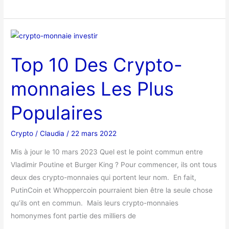
Top
10
Top 10 Des Crypto-
Des
Crypto-
monnaies Les Plus
monnaies
Les
Populaires
Plus
Populaires
Crypto
/
Claudia
/
22 mars 2022
Mis à jour le 10 mars 2023 Quel est le point commun entre
Vladimir Poutine et Burger King ? Pour commencer, ils ont tous
deux des crypto-monnaies qui portent leur nom. En fait,
PutinCoin et Whoppercoin pourraient bien être la seule chose
qu’ils ont en commun. Mais leurs crypto-monnaies
homonymes font partie des milliers de